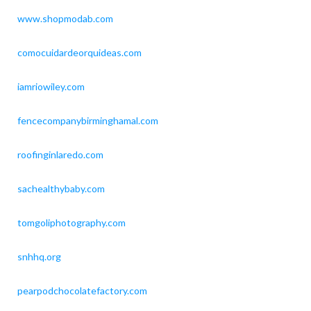
www.shopmodab.com
comocuidardeorquideas.com
iamriowiley.com
fencecompanybirminghamal.com
roofinginlaredo.com
sachealthybaby.com
tomgoliphotography.com
snhhq.org
pearpodchocolatefactory.com