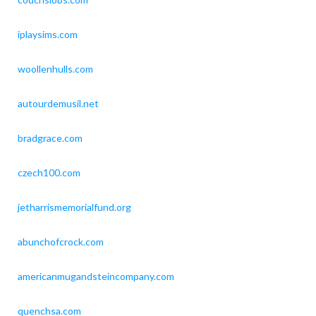
iplaysims.com
woollenhulls.com
autourdemusil.net
bradgrace.com
czech100.com
jetharrismemorialfund.org
abunchofcrock.com
americanmugandsteincompany.com
quenchsa.com