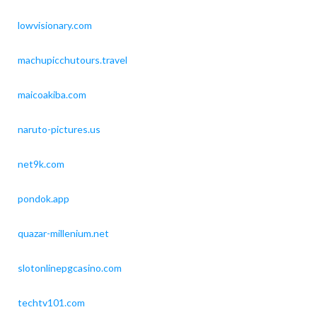
lowvisionary.com
machupicchutours.travel
maicoakiba.com
naruto-pictures.us
net9k.com
pondok.app
quazar-millenium.net
slotonlinepgcasino.com
techtv101.com