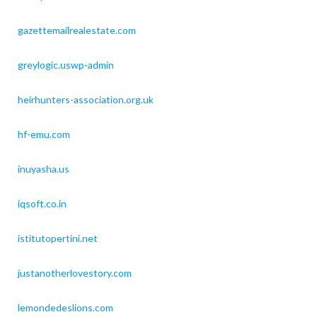
gazettemailrealestate.com
greylogic.uswp-admin
heirhunters-association.org.uk
hf-emu.com
inuyasha.us
iqsoft.co.in
istitutopertini.net
justanotherlovestory.com
lemondedeslions.com