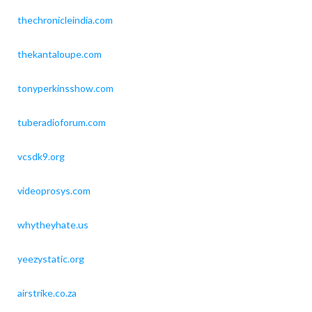
thechronicleindia.com
thekantaloupe.com
tonyperkinsshow.com
tuberadioforum.com
vcsdk9.org
videoprosys.com
whytheyhate.us
yeezystatic.org
airstrike.co.za