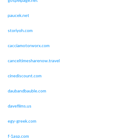
gospelpage.net
paucek.net
storiyoh.com
cacciamotorworx.com
canceltimesharenow.travel
cinediscount.com
daubandbauble.com
davefilms.us
egy-greek.com
f-1asp.com