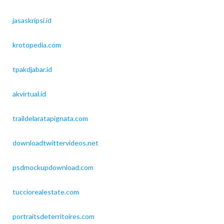
jasaskripsi.id
krotopedia.com
tpakdjabar.id
akvirtual.id
traildelaratapignata.com
downloadtwittervideos.net
psdmockupdownload.com
tucciorealestate.com
portraitsdeterritoires.com