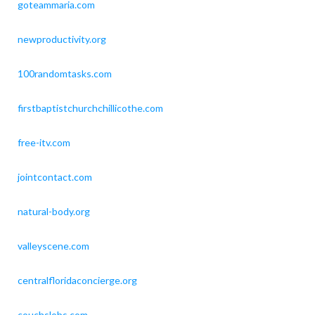
goteammaria.com
newproductivity.org
100randomtasks.com
firstbaptistchurchchillicothe.com
free-itv.com
jointcontact.com
natural-body.org
valleyscene.com
centralfloridaconcierge.org
couchslobs.com