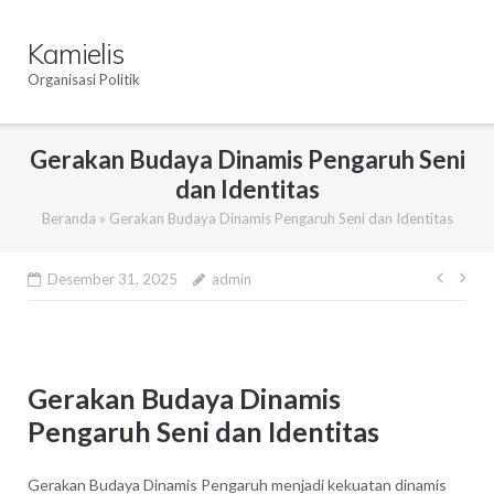
Skip
to
Kamielis
content
Organisasi Politik
Gerakan Budaya Dinamis Pengaruh Seni
dan Identitas
Beranda
»
Gerakan Budaya Dinamis Pengaruh Seni dan Identitas
Navi
Desember 31, 2025
admin
pos
Gerakan Budaya Dinamis
Pengaruh Seni dan Identitas
Gerakan Budaya Dinamis Pengaruh menjadi kekuatan dinamis