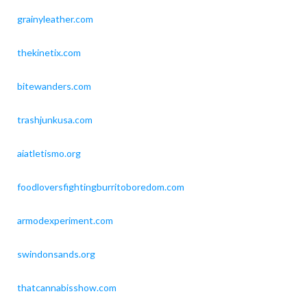
grainyleather.com
thekinetix.com
bitewanders.com
trashjunkusa.com
aiatletismo.org
foodloversfightingburritoboredom.com
armodexperiment.com
swindonsands.org
thatcannabisshow.com