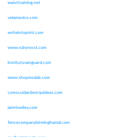
waisttraining.net
velamexico.com
writeintoprint.com
www.rubyroost.com
institutovanguard.com
www.shopmodab.com
comocuidardeorquideas.com
iamriowiley.com
fencecompanybirminghamal.com