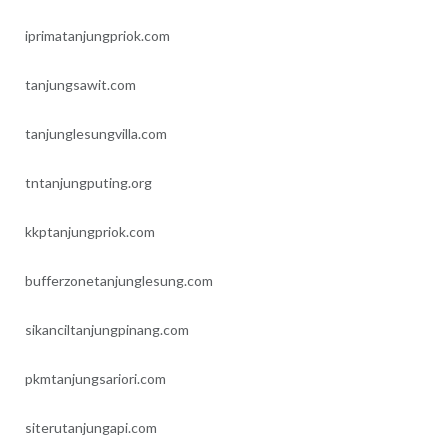
iprimatanjungpriok.com
tanjungsawit.com
tanjunglesungvilla.com
tntanjungputing.org
kkptanjungpriok.com
bufferzonetanjunglesung.com
sikanciltanjungpinang.com
pkmtanjungsariori.com
siterutanjungapi.com