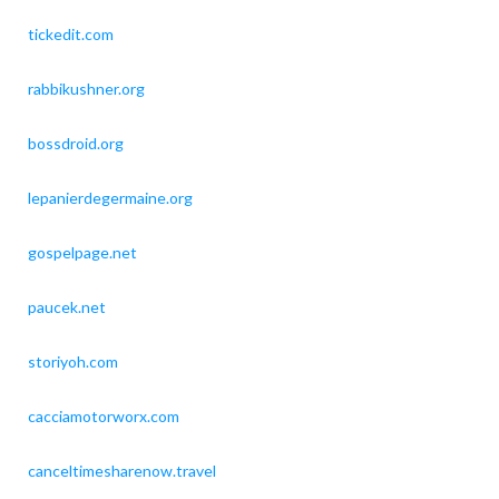
tickedit.com
rabbikushner.org
bossdroid.org
lepanierdegermaine.org
gospelpage.net
paucek.net
storiyoh.com
cacciamotorworx.com
canceltimesharenow.travel