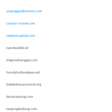
unpluggedinmonti.com
canyon-travel.com
replantcapital.com
nanobubble.id
imigrasibanggai.com
hondatasikmalaya.net
balaibahasasumsel.org
desatanjung.com
tanjungleidong.com