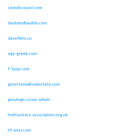
cinediscount.com
daubandbauble.com
davefilms.us
egy-greek.com
f-1asp.com
gazettemailrealestate.com
greylogic.uswp-admin
heirhunters-association.org.uk
hf-emu.com