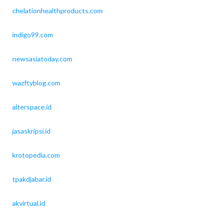
chelationhealthproducts.com
indigo99.com
newsasiatoday.com
wazftyblog.com
alterspace.id
jasaskripsi.id
krotopedia.com
tpakdjabar.id
akvirtual.id