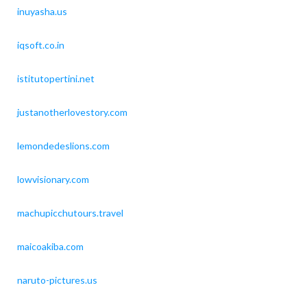
inuyasha.us
iqsoft.co.in
istitutopertini.net
justanotherlovestory.com
lemondedeslions.com
lowvisionary.com
machupicchutours.travel
maicoakiba.com
naruto-pictures.us