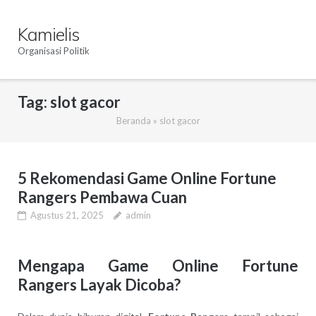
Skip
to
Kamielis
content
Organisasi Politik
Tag:
slot gacor
Beranda
»
slot gacor
5 Rekomendasi Game Online Fortune
Rangers Pembawa Cuan
Agustus 21, 2025
admin
Mengapa Game Online Fortune
Rangers Layak Dicoba?