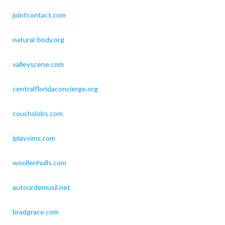
jointcontact.com
natural-body.org
valleyscene.com
centralfloridaconcierge.org
couchslobs.com
iplaysims.com
woollenhulls.com
autourdemusil.net
bradgrace.com