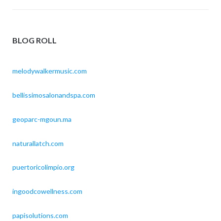
BLOG ROLL
melodywalkermusic.com
bellissimosalonandspa.com
geoparc-mgoun.ma
naturallatch.com
puertoricolimpio.org
ingoodcowellness.com
papisolutions.com