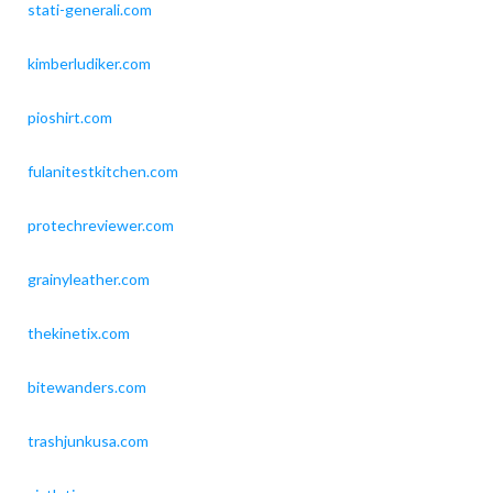
stati-generali.com
kimberludiker.com
pioshirt.com
fulanitestkitchen.com
protechreviewer.com
grainyleather.com
thekinetix.com
bitewanders.com
trashjunkusa.com