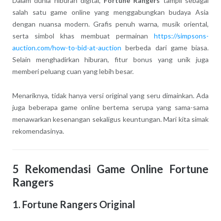
Dalam dunia hiburan digital,
Fortune Rangers
tampil sebagai
salah satu game online yang menggabungkan budaya Asia
dengan nuansa modern. Grafis penuh warna, musik oriental,
serta simbol khas membuat permainan
https://simpsons-
auction.com/how-to-bid-at-auction
berbeda dari game biasa.
Selain menghadirkan hiburan, fitur bonus yang unik juga
memberi peluang cuan yang lebih besar.
Menariknya, tidak hanya versi original yang seru dimainkan. Ada
juga beberapa game online bertema serupa yang sama-sama
menawarkan kesenangan sekaligus keuntungan. Mari kita simak
rekomendasinya.
5 Rekomendasi Game Online Fortune
Rangers
1. Fortune Rangers Original