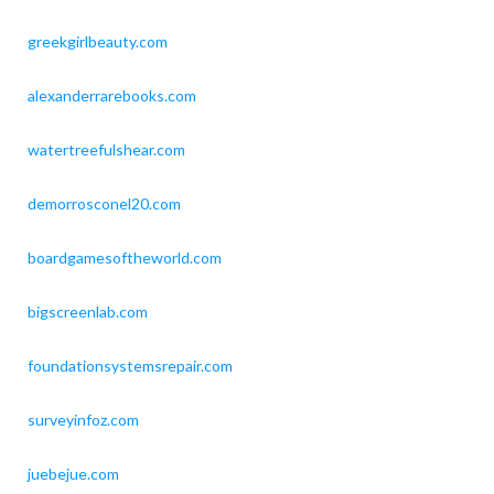
greekgirlbeauty.com
alexanderrarebooks.com
watertreefulshear.com
demorrosconel20.com
boardgamesoftheworld.com
bigscreenlab.com
foundationsystemsrepair.com
surveyinfoz.com
juebejue.com